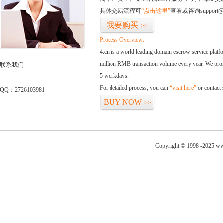
具体交易流程可
“点击这里”
查看或咨询support@
我要购买
>>
Process Overview:
4.cn is a world leading domain escrow service plat
million RMB transaction volume every year. We promi
联系我们
5 workdays.
For detailed process, you can
“visit here”
or contact
QQ：2726103981
BUY NOW
>>
Copyright © 1998 -2025 ww