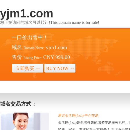
yjm1.com
您正在访问的域名可以转让!This domain name is for sale!
一口价出售中！
域名
yjm1.com
Domain Name:
售价
CNY 999.00
Listing Price:
立即购买
BUY NOW
>>
>>
域名交易方式：
通过金名网(4.cn) 中介交易
金名网(4.cn)是全球领先的域名交易服务机
简单、安全、专业的第三方服务！ 为了保证交